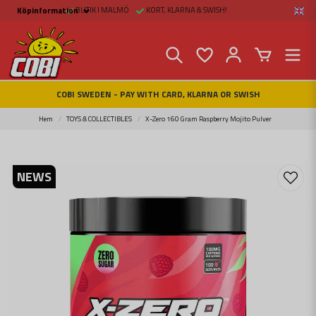
BUTIK I MALMÖ
KORT, KLARNA & SWISH!
Köpinformation
Köpinformation
Legal
Payment and Freight
Buy online at Fritid &
Prylar Sweden
Facts about Cobi
COBI SWEDEN - PAY WITH CARD, KLARNA OR SWISH
blocks
COBI Store in Malmö
Contact us
Hem
TOYS & COLLECTIBLES
X-Zero 160 Gram Raspberry Mojito Pulver
NEWS