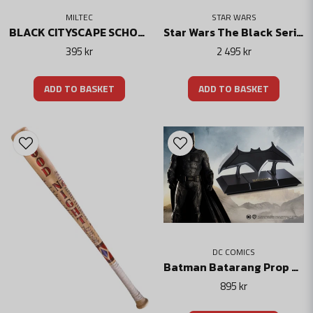
MILTEC
STAR WARS
BLACK CITYSCAPE SCHOOL BAG WITH MOLLE ATTACHMENT
Star Wars The Black Series Electronic Helmet The Mandalorian Din Djarin
395 kr
2 495 kr
ADD TO BASKET
ADD TO BASKET
DC COMICS
Batman Batarang Prop Replica - Dc Comics
895 kr