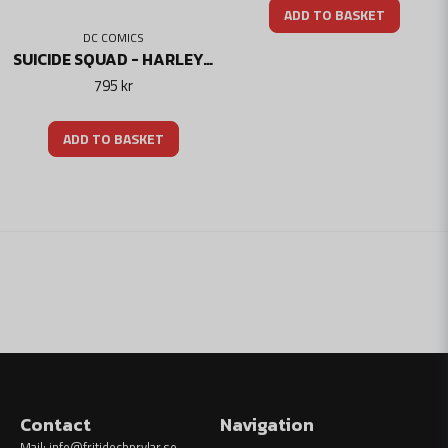
ADD TO BASKET
DC COMICS
SUICIDE SQUAD - HARLEY QUINN'S GOOD NIGHT BAT
795 kr
ADD TO BASKET
Contact
Navigation
Mail:
info@fritidochprylar.se