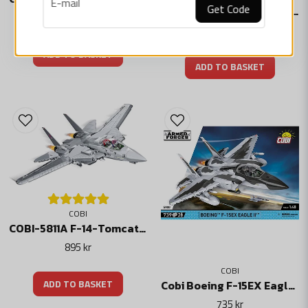
E-mail
Get Code
Cobi Concorde G-BBDG - Officially Licensed Product
Klossar med tryck repas eller smetas inte och bleknar inte under
1 595 kr
lek eller under temperaturpåverkan
795 kr
Tydliga och intuitiva instruktioner baserade på illustrationer och
ADD TO BASKET
steg-för-steg-anvisningar
ADD TO BASKET
100 % tryck, inga klistermärken
Klossställ
Skicka fråga
Tallrik med setets namn
Modellmått (L x B): 35,5 cm x 23 cm
Specifikation
Artikelnr: COBI-5851
Märke: Cobi Factory SA
Längd: 35,5 cm
Höjd: 11 cm
COBI
Vingspann: 23 cm
COBI-5811A F-14-Tomcat Top Gun jetfighter
Skala: 1:48
Antal klossar: 545
895 kr
Ålder grupp: 8+
COBI
EAN: 5902251058517
ADD TO BASKET
Cobi Boeing F-15EX Eagle II kit
735 kr