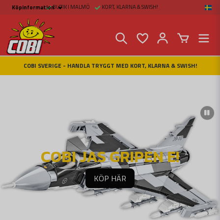
BUTIK I MALMÖ
KORT, KLARNA & SWISH!
Köpinformation
Köpinformation
Köpvillkor
Betalsätt och Frakt
Beställ online hos
Fritid & Prylar
Fakta om Cobi Blocks
COBI SVERIGE - HANDLA TRYGGT MED KORT, KLARNA & SWISH!
COBI BUTIK I MALMÖ
Kontakta oss
COBI JAS GRIPEN E!
KÖP HÄR