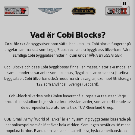
Vad är Cobi Blocks?
Cobi Blocks
är byggsatser som sätts ihop utan lim. Cobi blocks fungerar på
ungefär samma sätt som Lego, Sluban och andra byggkloss tillverkare. Våra
samtliga Cobi byggsatser hittar ni ovan under
VÅRA BYGGSATSER
.
Cobi Blocks och dess Cobi byggklossar finns i en massa historiska modeller
samt i moderna varianter som polishus, flygplan, bilar och andra jättefina
byggsatser. Cobi tillverkar också moderna stridsvagnar, exempel Stridsvagn
122 som används i Sverige (Leopard).
Cobi-block tillverkas helt i Polen baserat på europeiska resurser. Varje
produktionsstadium följer strikta kvalitetsstandarder, som är certifierade av
de europeiska laboratorierna t.ex. TUV Rheinland Group.
COBI Small Army ”World of Tanks” är en ny samling byggstenar baserade på
det onlinespel som är känt över hela världen. Samlingen består av 16 mest
populära fordon. Bland dem kan fans hitta brittiska, tyska, amerikanska och