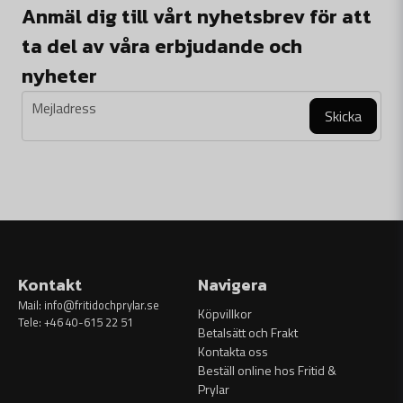
Anmäl dig till vårt nyhetsbrev för att
ta del av våra erbjudande och
nyheter
email
Mejladress
Skicka
Kontakt
Navigera
Mail:
info@fritidochprylar.se
Köpvillkor
Tele: +46 40-615 22 51
Betalsätt och Frakt
Kontakta oss
Beställ online hos Fritid &
Prylar