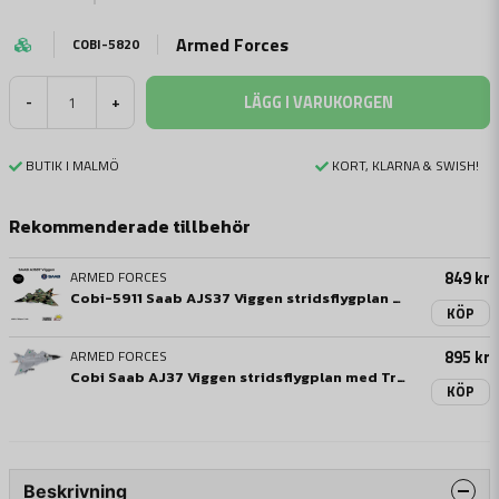
Armed Forces
COBI-5820
LÄGG I VARUKORGEN
-
+
BUTIK I MALMÖ
KORT, KLARNA & SWISH!
Rekommenderade tillbehör
ARMED FORCES
849 kr
Cobi-5911 Saab AJS37 Viggen stridsflygplan med Tre kronor märkning - 910 byggblock
KÖP
ARMED FORCES
895 kr
Cobi Saab AJ37 Viggen stridsflygplan med Tre kronor märkning - 836 byggblock
KÖP
Beskrivning