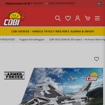
BUTIK I MALMÖ
KORT, KLARNA & SWISH!
Köpinformation
Köpinformation
Köpvillkor
Betalsätt och Frakt
Beställ online hos
Fritid & Prylar
Fakta om Cobi Blocks
COBI SVERIGE - HANDLA TRYGGT MED KORT, KLARNA & SWISH!
COBI BUTIK I MALMÖ
Kontakta oss
A BYGGSATSER
Flygplan & Stridsflygplan
COBI-5820 SAAB JAS 39 Gripen E – Tre Kronor Märknin