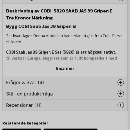
Beskrivning av COBI-5820 SAAB JAS 39 Gripen E –
Tre Kronor Märkning
Bygg COBI Saab Jas 39 Gripen E!
3st kvar i lager. Denna modellen har sedan utgått från Cobi. Först
till kvarn...
COBI Saab Jas 39 Gripen E Set (5820) är ett högkvalitativt,
tillverkat i Europa, bygg-set som är fullt kompatibelt med
LEGO. COBI Saab Jas 39 Gripen E Set har ett unikt sortiment
Visa mer
av delar och lättlästa detaljerade instruktioner på engelska.
Oavsett om du är en erfaren Cobi samlare eller nybörjare inom
Frågor & Svar (4)
militära byggstenar, kommer COBI-byggmodellen att bli ditt
besök för mycket detaljerad visning av militära och historiska
Ställ en produktfråga
byggsatser.
Elton Eklöf frågade
för 1 år sedan
Recensioner (11)
question
En bit fans inte när jag fick produkten bit nr 51182 saknas
Fråga oss något om denna produkten...
COBI Saab Jas 39 Gripen Set (5820) delar är alla padstryckta så
inga stökiga dekaler behövs. Se bara till att du placerar de
Butiken svarade
Thomas
markerade delarna på lämplig plats enligt den detaljerade COBI-
Relaterade kategorier
Hej!
instruktionshäftet så att det önskade utseendet uppnås.
för 7 månader sedan