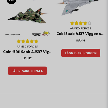
ARMED FORCES
Cobi Saab AJ37 Viggen stridsflygplan med Tre kronor märkning - 836 byggblock
895 kr
ARMED FORCES
Cobi-5911 Saab AJS37 Viggen stridsflygplan med Tre kronor märkning - 910 byggblock
LÄGG I VARUKORGEN
849 kr
LÄGG I VARUKORGEN