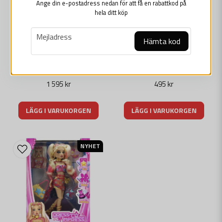
Ange din e-postadress nedan för att få en rabattkod på
hela ditt köp
email
Mejladress
Hämta kod
Roblox Dress to Impress Mystery Small Doll Set 5-pack
Roblox Bundle Blox Fruits Mini Samlar Paket
1 595 kr
495 kr
LÄGG I VARUKORGEN
LÄGG I VARUKORGEN
NYHET