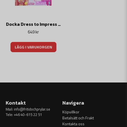
Docka Dress to Impress Fashion Doll Bubblegum
649 kr
LÄGG I VARUKORGEN
Kontakt
Navigera
Mail:
info@fritidochprylar.se
Köpvillkor
Tele: +46 40-615 22 51
Betalsätt och Frakt
Kontakta oss