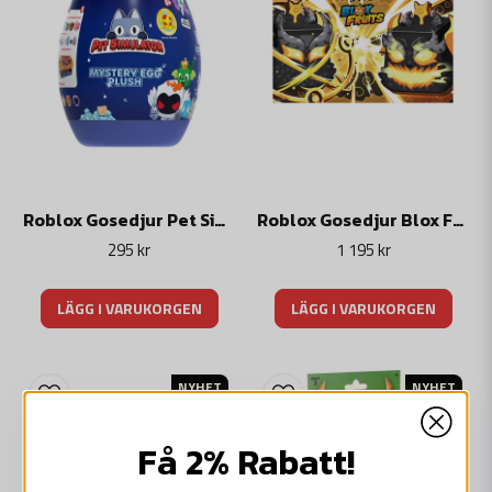
Roblox Gosedjur Pet Simulator Mystery Egg Serie 2
Roblox Gosedjur Blox Fruits Collector Bundle Ember Dragon
295 kr
1 195 kr
LÄGG I VARUKORGEN
LÄGG I VARUKORGEN
NYHET
NYHET
Få 2% Rabatt!