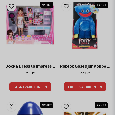
smartphones och spelkonsoler.
NYHET
NYHET
Köp dina Roblox leksaker av oss på cobiblocks.se
Docka Dress to Impress Fashion Doll Deluxe Set Lana
Roblox Gosedjur Poppy Playtime Deluxe Plush Huggy Wuggy Face-Changing S1
795 kr
229 kr
LÄGG I VARUKORGEN
LÄGG I VARUKORGEN
NYHET
NYHET