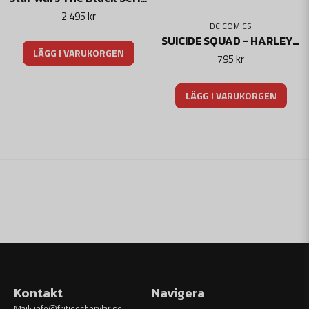
2 495 kr
DC COMICS
SUICIDE SQUAD - HARLEY QUINN'S GOOD NIGHT BASEBOLLTRÄ - LICENSIERAD REPLIKA
LÄGG I VARUKORGEN
795 kr
LÄGG I VARUKORGEN
Kontakt
Navigera
Mail:
info@fritidochprylar.se