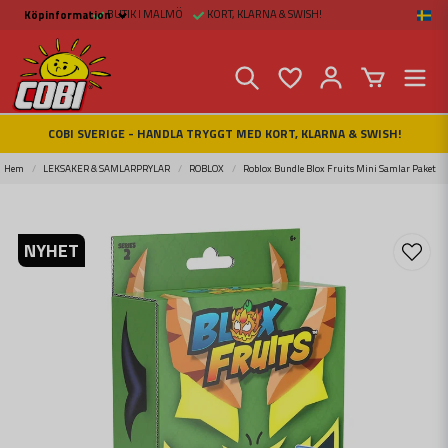
BUTIK I MALMÖ
KORT, KLARNA & SWISH!
Köpinformation
Köpinformation
Köpvillkor
Betalsätt och Frakt
Beställ online hos
Fritid & Prylar
Fakta om Cobi Blocks
COBI SVERIGE - HANDLA TRYGGT MED KORT, KLARNA & SWISH!
COBI BUTIK I MALMÖ
Kontakta oss
Hem
LEKSAKER & SAMLARPRYLAR
ROBLOX
Roblox Bundle Blox Fruits Mini Samlar Paket
NYHET