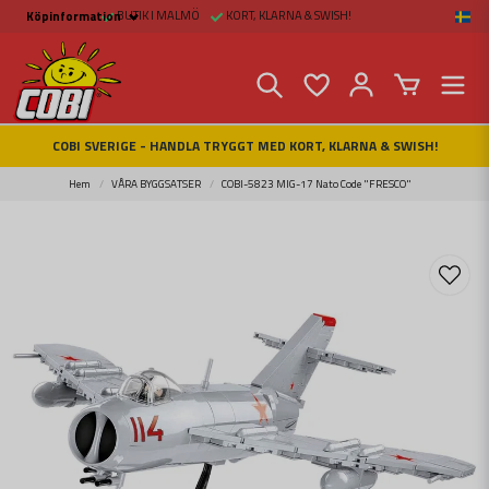
BUTIK I MALMÖ
KORT, KLARNA & SWISH!
Köpinformation
Köpinformation
Köpvillkor
Betalsätt och Frakt
Beställ online hos
Fritid & Prylar
Fakta om Cobi Blocks
COBI SVERIGE - HANDLA TRYGGT MED KORT, KLARNA & SWISH!
COBI BUTIK I MALMÖ
Kontakta oss
Hem
VÅRA BYGGSATSER
COBI-5823 MIG-17 Nato Code "FRESCO"