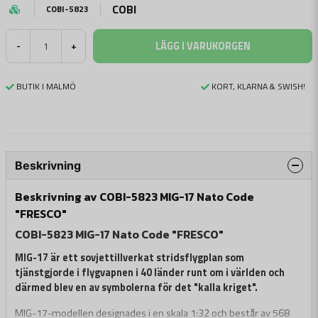
COBI
COBI-5823
LÄGG I VARUKORGEN
-
+
BUTIK I MALMÖ
KORT, KLARNA & SWISH!
Beskrivning
Beskrivning av COBI-5823 MIG-17 Nato Code
"FRESCO"
COBI-5823 MIG-17 Nato Code "FRESCO"
MIG-17 är ett sovjettillverkat stridsflygplan som
tjänstgjorde i flygvapnen i 40 länder runt om i världen och
därmed blev en av symbolerna för det "kalla kriget".
MIG-17-modellen designades i en skala 1:32 och består av 568