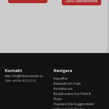
LÄGG I VARUKORGEN
Kontakt
Navigera
Mail:
info@fritidochprylar.se
Köpvillkor
Tele: +46 40-615 22 51
Betalsätt och Frakt
Kontakta oss
Beställ online hos Fritid &
Prylar
Populära Cobi byggmodeller
Fakta om Cobi Blocks