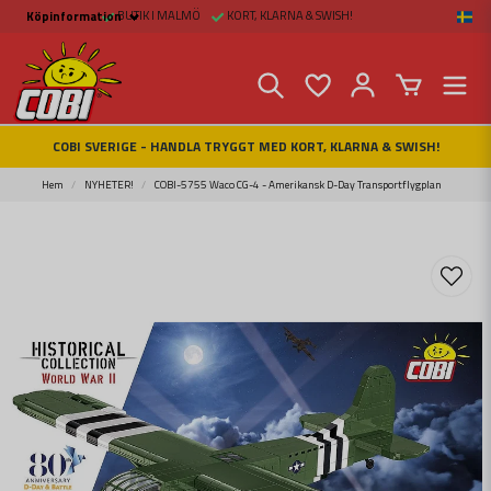
BUTIK I MALMÖ
KORT, KLARNA & SWISH!
Köpinformation
Köpinformation
Köpvillkor
Betalsätt och Frakt
Beställ online hos
Fritid & Prylar
Fakta om Cobi Blocks
COBI SVERIGE - HANDLA TRYGGT MED KORT, KLARNA & SWISH!
COBI BUTIK I MALMÖ
Kontakta oss
Hem
NYHETER!
COBI-5755 Waco CG-4 - Amerikansk D-Day Transportflygplan