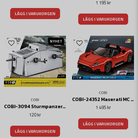
1 195 kr
LÄGG I VARUKORGEN
LÄGG I VARUKORGEN
NYHET
COBI
COBI-24352 Maserati MC 20 Cielo
COBI
COBI-3094 Sturmpanzerwagen A7V
1 495 kr
120 kr
LÄGG I VARUKORGEN
LÄGG I VARUKORGEN