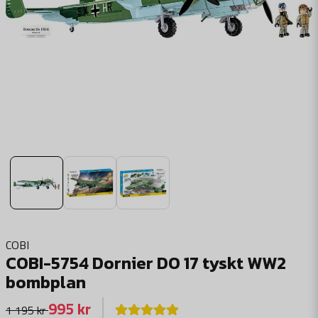
COBI
COBI-5754 Dornier DO 17 tyskt WW2
bombplan
995 kr
1 195 kr