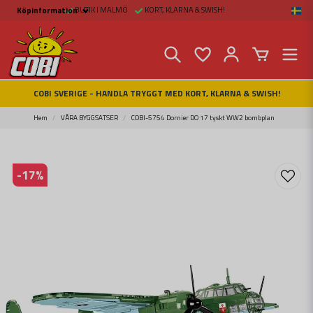
BUTIK I MALMÖ
KORT, KLARNA & SWISH!
Köpinformation
Köpinformation
Köpvillkor
Betalsätt och Frakt
Beställ online hos
Fritid & Prylar
Fakta om Cobi Blocks
COBI SVERIGE - HANDLA TRYGGT MED KORT, KLARNA & SWISH!
COBI BUTIK I MALMÖ
Kontakta oss
Hem
VÅRA BYGGSATSER
COBI-5754 Dornier DO 17 tyskt WW2 bombplan
-
17
%