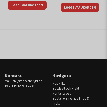
LÄGG I VARUKORGEN
LÄGG I VARUKORGEN
Kontakt
Navigera
Mail:
info@fritidochprylar.se
Köpvillkor
Tele: +46 40-615 22 51
Betalsätt och Frakt
Kontakta oss
Beställ online hos Fritid &
Prylar