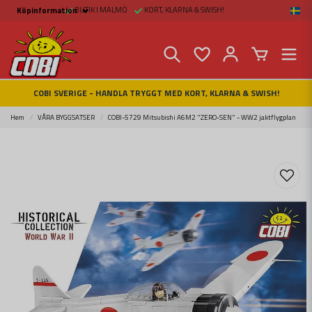
BUTIK I MALMÖ
KORT, KLARNA & SWISH!
Köpinformation
Köpinformation
Köpvillkor
Betalsätt och Frakt
Beställ online hos
Fritid & Prylar
Fakta om Cobi Blocks
COBI SVERIGE - HANDLA TRYGGT MED KORT, KLARNA & SWISH!
COBI BUTIK I MALMÖ
Kontakta oss
Hem
VÅRA BYGGSATSER
COBI-5729 Mitsubishi A6M2 "ZERO-SEN" - WW2 jaktflygplan