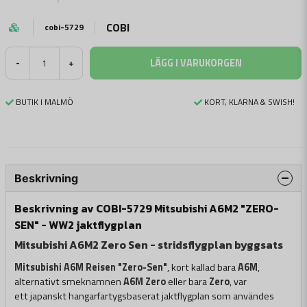
COBI
cobi-5729
LÄGG I VARUKORGEN
-
+
BUTIK I MALMÖ
KORT, KLARNA & SWISH!
Beskrivning
Beskrivning av COBI-5729 Mitsubishi A6M2 "ZERO-
SEN" - WW2 jaktflygplan
Mitsubishi A6M2 Zero Sen - stridsflygplan byggsats
Mitsubishi A6M Reisen "Zero-Sen"
, kort kallad bara
A6M
,
alternativt smeknamnen
A6M Zero
eller bara
Zero
, var
ett japanskt hangarfartygsbaserat jaktflygplan som användes