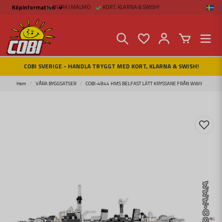
BUTIK I MALMÖ
KORT, KLARNA & SWISH!
Köpinformation
Köpinformation
Köpvillkor
Betalsätt och Frakt
Beställ online hos
Fritid & Prylar
Fakta om Cobi Blocks
COBI SVERIGE - HANDLA TRYGGT MED KORT, KLARNA & SWISH!
COBI BUTIK I MALMÖ
Kontakta oss
Hem
VÅRA BYGGSATSER
COBI-4844 HMS BELFAST LÄTT KRYSSARE FRÅN WWII