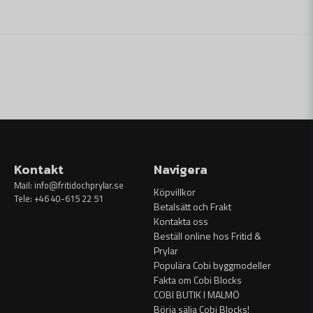
Kontakt
Navigera
Mail:
info@fritidochprylar.se
Köpvillkor
Tele: +46 40-615 22 51
Betalsätt och Frakt
Kontakta oss
Beställ online hos Fritid &
Prylar
Populära Cobi byggmodeller
Fakta om Cobi Blocks
COBI BUTIK I MALMÖ
Börja sälja Cobi Blocks!