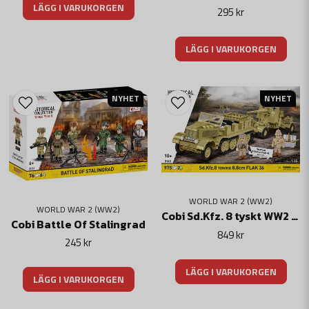
LÄGG I VARUKORGEN
295 kr
LÄGG I VARUKORGEN
NYHET
NYHET
WORLD WAR 2 (WW2)
WORLD WAR 2 (WW2)
Cobi Sd.Kfz. 8 tyskt WW2 terrängforden & 8.8cm FLAK 36 kanon
Cobi Battle Of Stalingrad
849 kr
245 kr
LÄGG I VARUKORGEN
LÄGG I VARUKORGEN