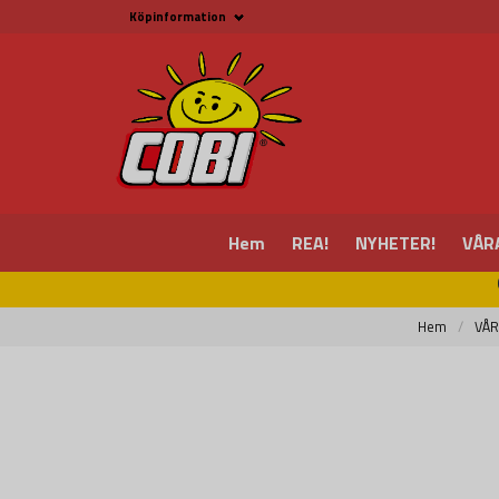
Köpinformation
Köpinformation
Köpvillkor
Betalsätt och Frakt
Beställ online hos
Fritid & Prylar
Fakta om Cobi Blocks
COBI BUTIK I MALMÖ
Kontakta oss
Hem
REA!
NYHETER!
VÅR
Hem
VÅR