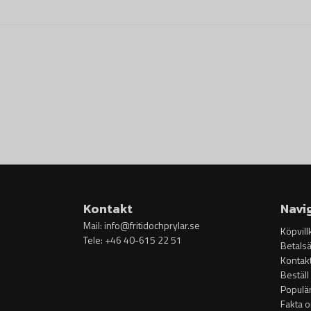
Kontakt
Navi
Mail:
info@fritidochprylar.se
Köpvill
Tele: +46 40-615 22 51
Betalsä
Kontak
Beställ
Populä
Fakta 