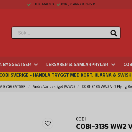
BUTIK I MALMÖ
KORT, KLARNA & SWISH!
A BYGGSATSER
LEKSAKER & SAMLARPRYLAR
COB
COBI SVERIGE - HANDLA TRYGGT MED KORT, KLARNA & SWISH
A BYGGSATSER
Andra Världskriget (WW2)
COBI-3135 WW2 V-1 Flying Bo
COBI
COBI-3135 WW2 V-