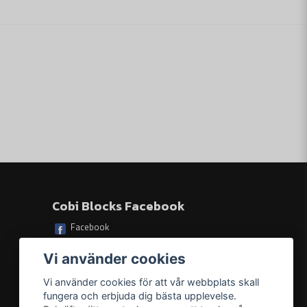
h de aerodynamiska vingarna.
Skicka fråga
r två figurer av tyska soldater som berikar modellens
 en flygvapensoldat med rock i vakttjänst och en
eten.
ör en detaljerad replika av raketen, och antalet
gnöjdhet. Perfekt för modellbyggare!
ar designats med omsorg om detaljer och har
agn för att transportera raketen och en skylt med
 interaktivitet ökas av rörliga delar, såsom det
Cobi Blocks Facebook
Facebook
COBI-byggklossarna är exakt monterade och mycket
dellens långa livslängd.
Vi använder cookies
 instruktioner gör monteringen av modellen enkel och
farna modellbyggare.
Vi använder cookies för att vår webbplats skall
fungera och erbjuda dig bästa upplevelse.