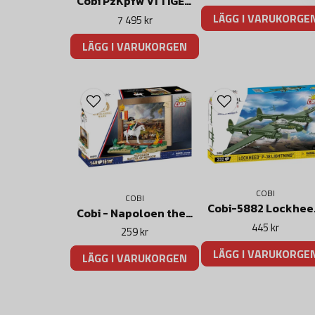
Cobi PzKpfw VI TIGER Ausf. E Executive Edition 2in1 i skala 1:12
LÄGG I VARUKORGE
7 495 kr
LÄGG I VARUKORGEN
COBI
COBI
Cobi-5
Cobi - Napoloen the battle of Moscow byggsats
445 kr
259 kr
LÄGG I VARUKORGE
LÄGG I VARUKORGEN