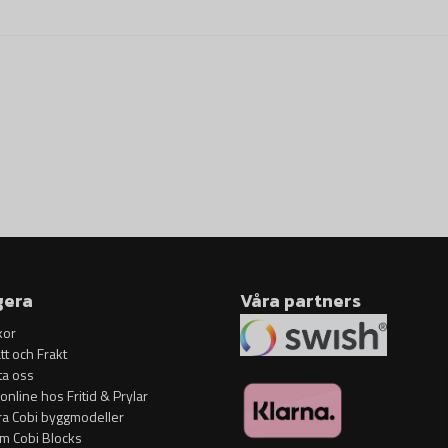
detaljer som impulsmotorn oc
• Två figurer – Setet innehålle
historiska sammanhang. Det är
mekaniker som arbetar på rak
• 262 element – ​​Setet möjligg
byggklossar garanterar hög byg
• Helt realistisk – Modellen h
ytterligare tillbehör som en v
setets namn.
• Rörliga element – ​​Modellens
gera
Våra partners
roterande rakethuvudet.
kor
• Högkvalitativt utförande – 
tt och Frakt
hållbara, vilket säkerställer mo
ta oss
• Lätt att montera – Intuitiva
 online hos Fritid & Prylar
rolig för både nybörjare och er
ra Cobi byggmodeller
om Cobi Blocks