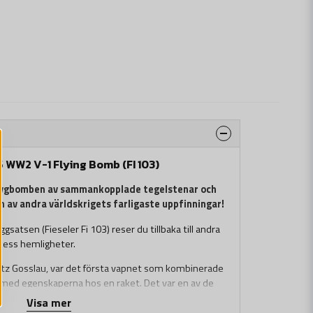
 WW2 V-1 Flying Bomb (FI 103)
flygbomben av sammankopplade tegelstenar och
 av andra världskrigets farligaste uppfinningar!
atsen (Fieseler Fi 103) reser du tillbaka till andra
 dess hemligheter.
ritz Gosslau, var det första vapnet som kombinerade
 med egenskaperna hos en raket. Det var en av de
nom militär teknologi och lade grunden för senare
Visa mer