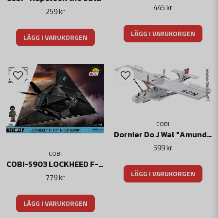
Skala: 1:28
445 kr
259 kr
Antal block: 1195
Antal figurer: 1
LÄGG I VARUKORGEN
Åldersgrupp: 10+
LÄGG I VARUKORGEN
EAN: 5902251025939
COBI
Dornier Do J Wal "Amundsen" N-25 historiskt flygplan
599 kr
COBI
COBI-5903 LOCKHEED F-117 Nighthawk Bombplan skala 1:48
LÄGG I VARUKORGEN
779 kr
LÄGG I VARUKORGEN