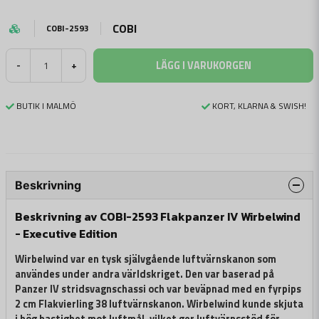
COBI
COBI-2593
LÄGG I VARUKORGEN
-
+
BUTIK I MALMÖ
KORT, KLARNA & SWISH!
Beskrivning
Beskrivning av COBI-2593 Flakpanzer IV Wirbelwind
- Executive Edition
Wirbelwind var en tysk självgående luftvärnskanon som
användes under andra världskriget. Den var baserad på
Panzer IV stridsvagnschassi och var beväpnad med en fyrpips
2 cm Flakvierling 38 luftvärnskanon. Wirbelwind kunde skjuta