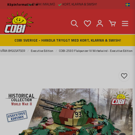
BUTIK I MALMÖ
KORT, KLARNA & SWISH!
Köpinformation
Köpinformation
Köpvillkor
Betalsätt och Frakt
Beställ online hos
Fritid & Prylar
Fakta om Cobi Blocks
COBI SVERIGE - HANDLA TRYGGT MED KORT, KLARNA & SWISH!
COBI BUTIK I MALMÖ
Kontakta oss
VÅRA BYGGSATSER
Executive Edition
COBI-2593 Flakpanzer IV Wirbelwind - Executive Edition