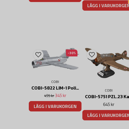
LÄGG I VARUKORGE
-30%
COBI
COBI-5822 LIM-1 Polish Air Force 1952
COBI
345 kr
495 kr
645 kr
LÄGG I VARUKORGEN
LÄGG I VARUKORGE