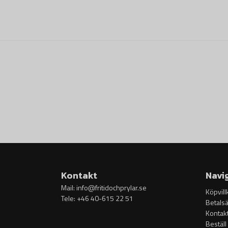
Kontakt
Navi
Mail:
info@fritidochprylar.se
Köpvill
Tele: +46 40-615 22 51
Betalsä
Kontak
Beställ