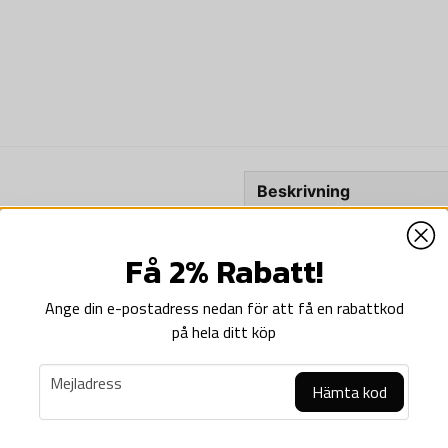
Beskrivning
Beskrivning av COBI-25
%
Få 2% Rabatt!
COBI-2550 Sherman M4A3
Sherman M4A3E2 "Jumbo" är e
Ange din e-postadress nedan för att få en rabattkod
bestående av bara 254 stri
på hela ditt köp
pistol monterad på ett modi
"Cobra King" var den som to
email
kulsprutan.
Mejladress
Hämta kod
on MK.IB - Brittiskt Stridsbombplan
Den utfärdades till 37:e strids
oktober 1944 och var stridsvag