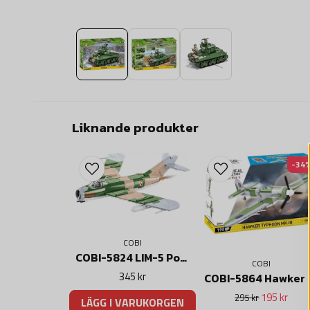
Liknande produkter
-34
COBI
COBI-5824 LIM-5 Polish Air Force 1959
COBI
345 kr
COBI-5864 Hawker Typho
195 kr
295 kr
LÄGG I VARUKORGEN