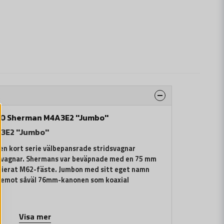
50 Sherman M4A3E2 ''Jumbo''
E2 ''Jumbo''
n kort serie välbepansrade stridsvagnar
dsvagnar. Shermans var beväpnade med en 75 mm
fierat M62-fäste. Jumbon med sitt eget namn
g emot såväl 76mm-kanonen som koaxial
vagnsbataljonen, 4:e pansardivisionen i slutet av
Visa mer
nen för befälhavaren för C-kamraterna. Tanken blev