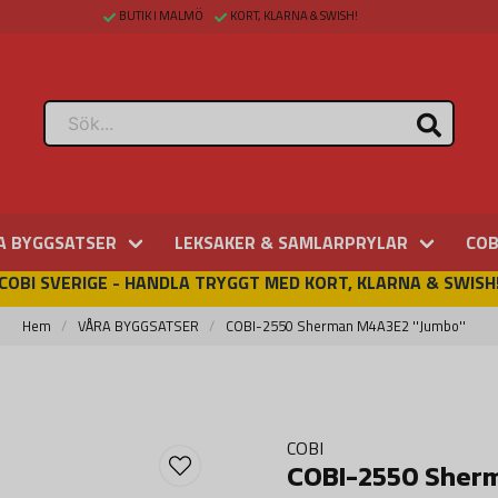
BUTIK I MALMÖ
KORT, KLARNA & SWISH!
A BYGGSATSER
LEKSAKER & SAMLARPRYLAR
COB
COBI SVERIGE - HANDLA TRYGGT MED KORT, KLARNA & SWISH
Hem
VÅRA BYGGSATSER
COBI-2550 Sherman M4A3E2 ''Jumbo''
COBI
COBI-2550 Sherm