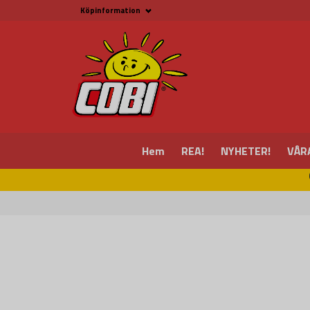
Köpinformation
Köpinformation
Köpvillkor
Betalsätt och Frakt
Beställ online hos
Fritid & Prylar
Fakta om Cobi Blocks
COBI BUTIK I MALMÖ
Kontakta oss
Hem
REA!
NYHETER!
VÅR