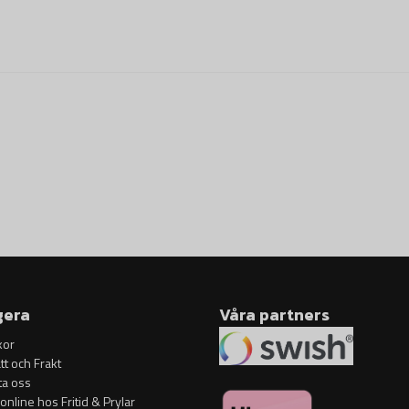
gera
Våra partners
kor
tt och Frakt
ta oss
 online hos Fritid & Prylar