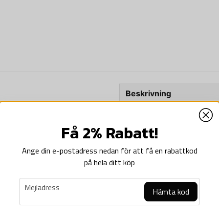
Beskrivning
Beskrivning av COBI-254
%
Få 2% Rabatt!
COBI-2543 M24 Chaffee 
M24 Chaffee
är en amerikansk
Ange din e-postadress nedan för att få en rabattkod
andra världskriget; det användes
på hela ditt köp
Koreakriget, och av fransmännen 
brittisk tjänst fick den tjäns
email
Adna R. Chaffee Jr., som hjälpte
Mejladress
Hämta kod
on MK.IB - Brittiskt Stridsbombplan
väpnade styrkor.
M24:or togs till största delen