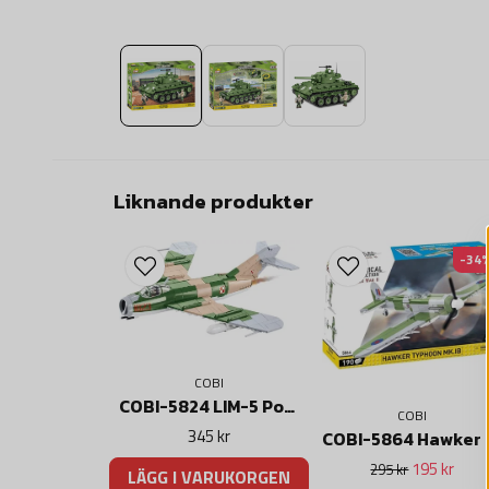
Liknande produkter
-34
COBI
COBI-5824 LIM-5 Polish Air Force 1959
COBI
345 kr
COBI-5864 Hawker Typho
195 kr
295 kr
LÄGG I VARUKORGEN