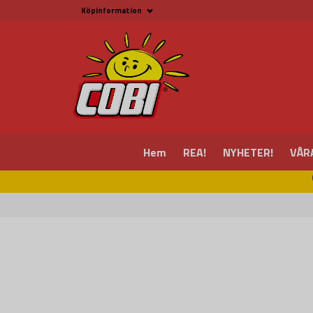
Köpinformation
Köpinformation
Köpvillkor
Betalsätt och Frakt
Beställ online hos
Fritid & Prylar
Fakta om Cobi Blocks
COBI BUTIK I MALMÖ
Kontakta oss
Hem
REA!
NYHETER!
VÅR