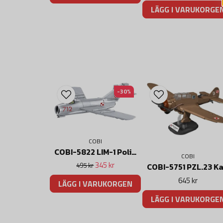
LÄGG I VARUKORGE
-30%
COBI
COBI-5822 LIM-1 Polish Air Force 1952
COBI
345 kr
495 kr
645 kr
LÄGG I VARUKORGEN
LÄGG I VARUKORGE