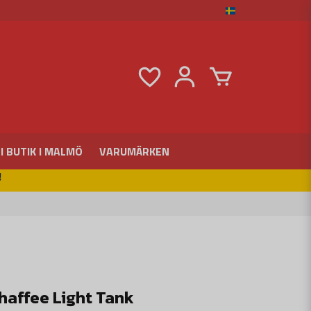
I BUTIK I MALMÖ
VARUMÄRKEN
!
haffee Light Tank