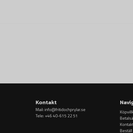
Kontakt
Navi
Mail:
info@fritidochprylar.se
Köpvill
Tele: +46 40-615 22 51
Betalsä
Kontak
Beställ