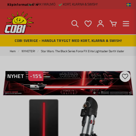
BUTIK I MALMÖ
KORT, KLARNA & SWISH!
Köpinformation
Köpinformation
Köpvillkor
Betalsätt och Frakt
Beställ online hos
Fritid & Prylar
Fakta om Cobi Blocks
COBI SVERIGE - HANDLA TRYGGT MED KORT, KLARNA & SWISH!
COBI BUTIK I MALMÖ
Kontakta oss
Hem
NYHETER!
Star Wars: The Black Series Force FX Elite Lightsaber Darth Vader
NYHET
-
15
%