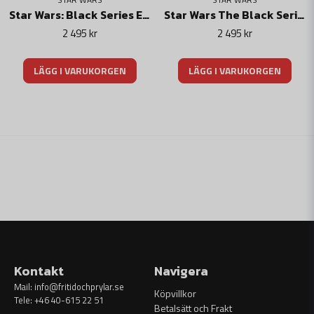
Star Wars: Black Series Electronic R1 Stormtrooper Helm
Star Wars The Black Series Electronic Helmet Darth Vader
2 495 kr
2 495 kr
LÄGG I VARUKORGEN
LÄGG I VARUKORGEN
Kontakt
Navigera
Mail:
info@fritidochprylar.se
Köpvillkor
Tele: +46 40-615 22 51
Betalsätt och Frakt