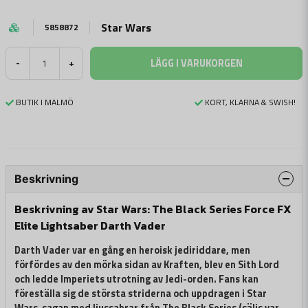
Star Wars
5858872
LÄGG I VARUKORGEN
-
+
BUTIK I MALMÖ
KORT, KLARNA & SWISH!
Beskrivning
Beskrivning av Star Wars: The Black Series Force FX
Elite Lightsaber Darth Vader
Darth Vader var en gång en heroisk jediriddare, men
förfördes av den mörka sidan av Kraften, blev en Sith Lord
och ledde Imperiets utrotning av Jedi-orden. Fans kan
föreställa sig de största striderna och uppdragen i Star